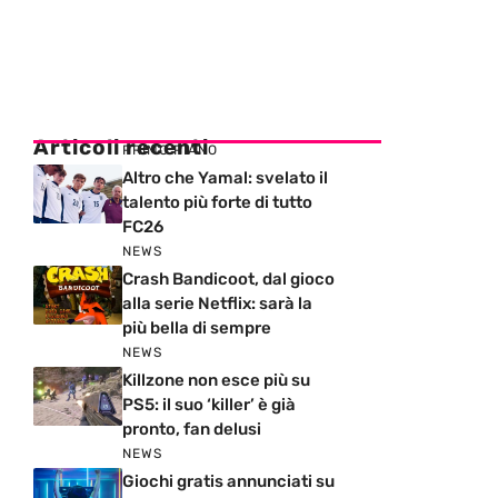
Articoli recenti
PRIMO PIANO
Altro che Yamal: svelato il
talento più forte di tutto
FC26
NEWS
Crash Bandicoot, dal gioco
alla serie Netflix: sarà la
più bella di sempre
NEWS
Killzone non esce più su
PS5: il suo ‘killer’ è già
pronto, fan delusi
NEWS
Giochi gratis annunciati su