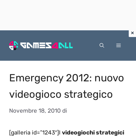
Vai
al
Menu
contenuto
Emergency 2012: nuovo
videogioco strategico
Novembre 18, 2010
di
[galleria id=”1243″]I
videogiochi strategici