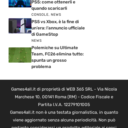
PS5: come ottenerli e
quando scaricarli
CONSOLE
,
NEWS
PS5 vs Xbox, è la fine di
un’era: l’annuncio ufficiale
di GameStop
NEWS
Polemiche su Ultimate
Team, FC26 elimina tutto:
spunta un grosso
problema
Games4all.it di proprietà di WEB 365 SRL - Via Nicola
Marchese 10, 00141 Roma (RM) - Codice Fiscale e
Partita I.V.A. 12279101005
Games4all.it non è una testata giornalistica, in quanto
viene aggiornato senza alcuna periodicità. Non può
pertanto considerarsi un prodotto editoriale ai sensi