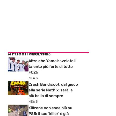
Articoli recenti
PRIMO PIANO
Altro che Yamal: svelato il
talento più forte di tutto
FC26
NEWS
Crash Bandicoot, dal gioco
alla serie Netflix: sarà la
più bella di sempre
NEWS
Killzone non esce più su
PS5: il suo ‘killer’ è già