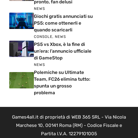
pronto, fan delusi
NEWS
Giochi gratis annunciati su
PS5: come ottenerli e
quando scaricarli
CONSOLE
,
NEWS
PS5 vs Xbox, è la fine di
un’era: l’annuncio ufficiale
di GameStop
NEWS
Polemiche su Ultimate
Team, FC26 elimina tutto:
spunta un grosso
problema
Games4all.it di proprietà di WEB 365 SRL - Via Nicola
Marchese 10, 00141 Roma (RM) - Codice Fiscale e
Partita I.V.A. 12279101005