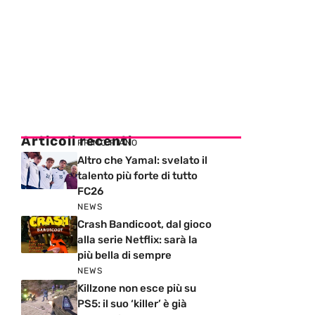
Articoli recenti
PRIMO PIANO
Altro che Yamal: svelato il
talento più forte di tutto
FC26
NEWS
Crash Bandicoot, dal gioco
alla serie Netflix: sarà la
più bella di sempre
NEWS
Killzone non esce più su
PS5: il suo ‘killer’ è già