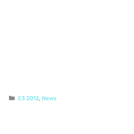
Categorie
E3 2012
,
News