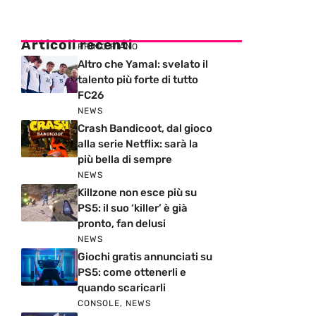
Articoli recenti
PRIMO PIANO
Altro che Yamal: svelato il
talento più forte di tutto
FC26
NEWS
Crash Bandicoot, dal gioco
alla serie Netflix: sarà la
più bella di sempre
NEWS
Killzone non esce più su
PS5: il suo ‘killer’ è già
pronto, fan delusi
NEWS
Giochi gratis annunciati su
PS5: come ottenerli e
quando scaricarli
CONSOLE
,
NEWS