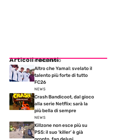
Articoli recenti
PRIMO PIANO
Altro che Yamal: svelato il
talento più forte di tutto
FC26
NEWS
Crash Bandicoot, dal gioco
alla serie Netflix: sarà la
più bella di sempre
NEWS
Killzone non esce più su
PS5: il suo ‘killer’ è già
pronto, fan delusi