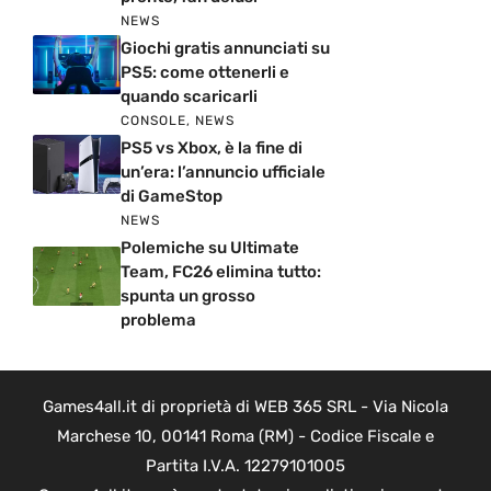
NEWS
Giochi gratis annunciati su
PS5: come ottenerli e
quando scaricarli
CONSOLE
,
NEWS
PS5 vs Xbox, è la fine di
un’era: l’annuncio ufficiale
di GameStop
NEWS
Polemiche su Ultimate
Team, FC26 elimina tutto:
spunta un grosso
problema
Games4all.it di proprietà di WEB 365 SRL - Via Nicola
Marchese 10, 00141 Roma (RM) - Codice Fiscale e
Partita I.V.A. 12279101005