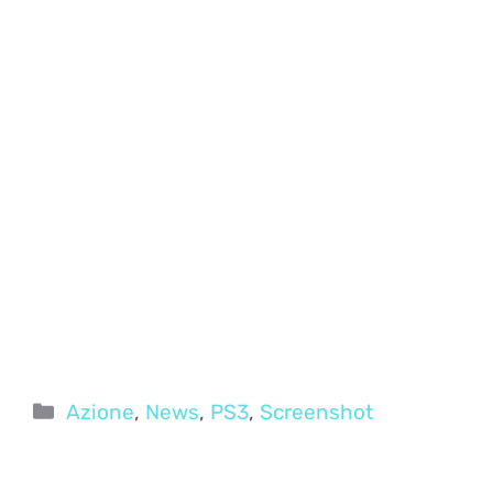
Categorie
Azione
,
News
,
PS3
,
Screenshot