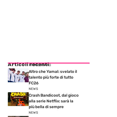
Articoli recenti
PRIMO PIANO
Altro che Yamal: svelato il
talento più forte di tutto
FC26
NEWS
Crash Bandicoot, dal gioco
alla serie Netflix: sarà la
più bella di sempre
NEWS