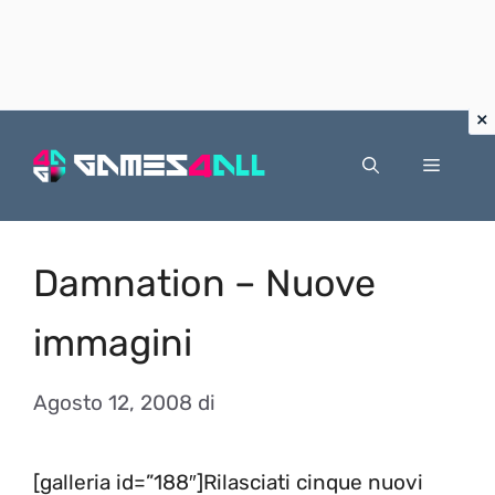
Vai
al
Menu
contenuto
Damnation – Nuove
immagini
Agosto 12, 2008
di
[galleria id=”188″]Rilasciati cinque nuovi