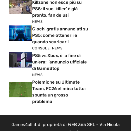
Killzone non esce più su
PS5: il suo ‘killer’ è già
pronto, fan delusi
NEWS
Giochi gratis annunciati su
PS5: come ottenerli e
quando scaricarli
CONSOLE
,
NEWS
PS5 vs Xbox, è la fine di
un’era: l’annuncio ufficiale
di GameStop
NEWS
Polemiche su Ultimate
Team, FC26 elimina tutto:
spunta un grosso
problema
Games4all.it di proprietà di WEB 365 SRL - Via Nicola