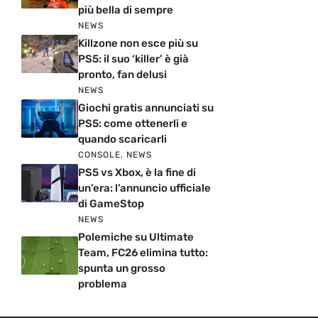
più bella di sempre
NEWS
Killzone non esce più su
PS5: il suo ‘killer’ è già
pronto, fan delusi
NEWS
Giochi gratis annunciati su
PS5: come ottenerli e
quando scaricarli
CONSOLE
,
NEWS
PS5 vs Xbox, è la fine di
un’era: l’annuncio ufficiale
di GameStop
NEWS
Polemiche su Ultimate
Team, FC26 elimina tutto:
spunta un grosso
problema