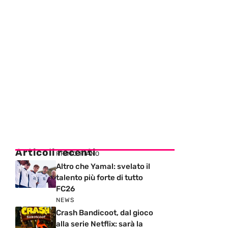
Articoli recenti
PRIMO PIANO
Altro che Yamal: svelato il
talento più forte di tutto
FC26
NEWS
Crash Bandicoot, dal gioco
alla serie Netflix: sarà la