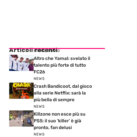
Articoli recenti
PRIMO PIANO
Altro che Yamal: svelato il
talento più forte di tutto
FC26
NEWS
Crash Bandicoot, dal gioco
alla serie Netflix: sarà la
più bella di sempre
NEWS
Killzone non esce più su
PS5: il suo ‘killer’ è già
pronto, fan delusi
NEWS