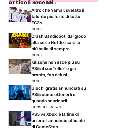
Articoli recenti
PRIMO PIANO
Altro che Yamal: svelato il
talento più forte di tutto
FC26
NEWS
Crash Bandicoot, dal gioco
alla serie Netflix: sarà la
più bella di sempre
NEWS
Killzone non esce più su
PS5: il suo ‘killer’ è già
pronto, fan delusi
NEWS
Giochi gratis annunciati su
PS5: come ottenerli e
quando scaricarli
CONSOLE
,
NEWS
PS5 vs Xbox, è la fine di
un’era: l’annuncio ufficiale
di GameStop