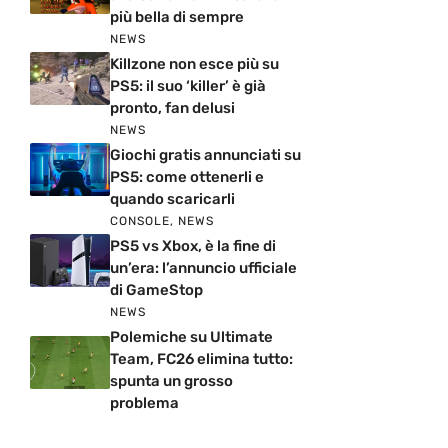
più bella di sempre
NEWS
Killzone non esce più su
PS5: il suo ‘killer’ è già
pronto, fan delusi
NEWS
Giochi gratis annunciati su
PS5: come ottenerli e
quando scaricarli
CONSOLE
,
NEWS
PS5 vs Xbox, è la fine di
un’era: l’annuncio ufficiale
di GameStop
NEWS
Polemiche su Ultimate
Team, FC26 elimina tutto:
spunta un grosso
problema