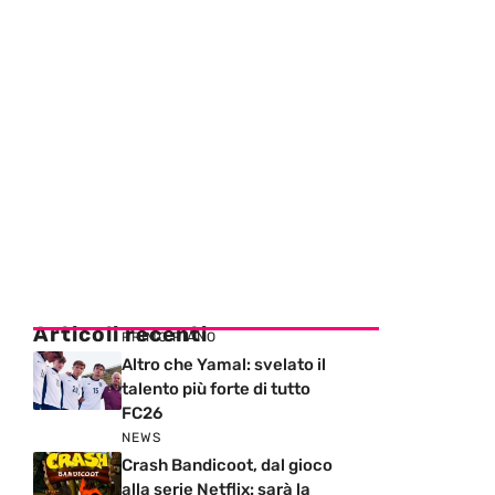
Articoli recenti
PRIMO PIANO
Altro che Yamal: svelato il
talento più forte di tutto
FC26
NEWS
Crash Bandicoot, dal gioco
alla serie Netflix: sarà la