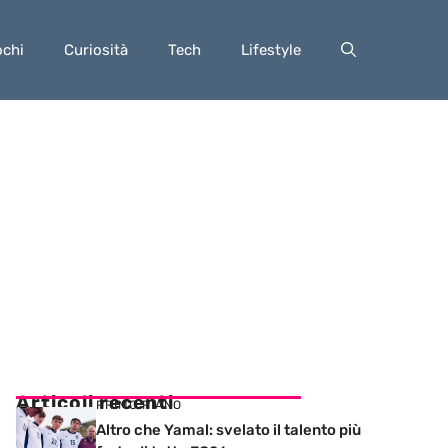
ochi
Curiosità
Tech
Lifestyle
Articoli recenti
PRIMO PIANO
Altro che Yamal: svelato il talento più