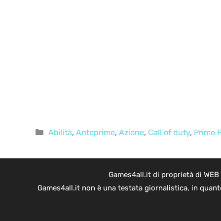
Categorie
Abilità
,
Anteprime
,
Azione
,
Call of duty
,
Primo 
Games4all.it di proprietà di WEB
Games4all.it non è una testata giornalistica, in quan