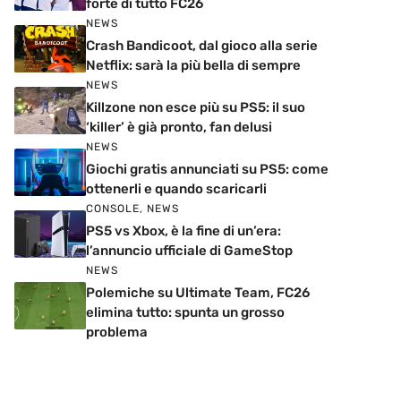
forte di tutto FC26
NEWS
Crash Bandicoot, dal gioco alla serie
Netflix: sarà la più bella di sempre
NEWS
Killzone non esce più su PS5: il suo
‘killer’ è già pronto, fan delusi
NEWS
Giochi gratis annunciati su PS5: come
ottenerli e quando scaricarli
CONSOLE
,
NEWS
PS5 vs Xbox, è la fine di un’era:
l’annuncio ufficiale di GameStop
NEWS
Polemiche su Ultimate Team, FC26
elimina tutto: spunta un grosso
problema