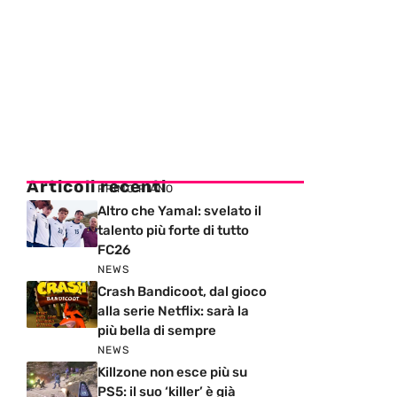
Articoli recenti
PRIMO PIANO
Altro che Yamal: svelato il
talento più forte di tutto
FC26
NEWS
Crash Bandicoot, dal gioco
alla serie Netflix: sarà la
più bella di sempre
NEWS
Killzone non esce più su
PS5: il suo ‘killer’ è già