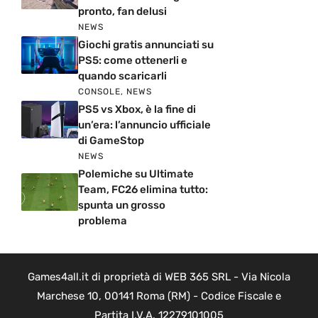
pronto, fan delusi
NEWS
Giochi gratis annunciati su
PS5: come ottenerli e
quando scaricarli
CONSOLE
,
NEWS
PS5 vs Xbox, è la fine di
un’era: l’annuncio ufficiale
di GameStop
NEWS
Polemiche su Ultimate
Team, FC26 elimina tutto:
spunta un grosso
problema
Games4all.it di proprietà di WEB 365 SRL - Via Nicola
Marchese 10, 00141 Roma (RM) - Codice Fiscale e
Partita I.V.A. 12279101005