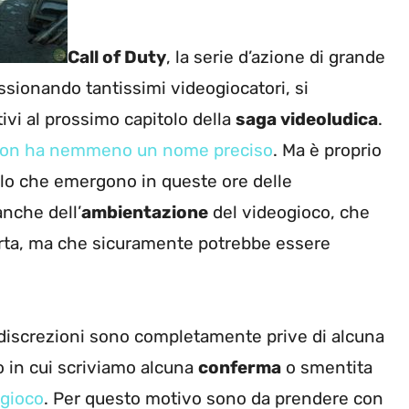
Call of Duty
, la serie d’azione di grande
sionando tantissimi videogiocatori, si
tivi al prossimo capitolo della
saga videoludica
.
non ha nemmeno un nome preciso
. Ma è proprio
olo che emergono in queste ore delle
anche dell’
ambientazione
del videogioco, che
rta, ma che sicuramente potrebbe essere
iscrezioni sono completamente prive di alcuna
o in cui scriviamo alcuna
conferma
o smentita
ogioco
. Per questo motivo sono da prendere con