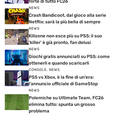
forte di tutto FC26
NEWS
Crash Bandicoot, dal gioco alla serie
Netflix: sarà la più bella di sempre
NEWS
Killzone non esce più su PS5: il suo
‘killer’ è già pronto, fan delusi
NEWS
Giochi gratis annunciati su PS5: come
ottenerli e quando scaricarli
CONSOLE
,
NEWS
PS5 vs Xbox, è la fine di un’era:
l’annuncio ufficiale di GameStop
NEWS
Polemiche su Ultimate Team, FC26
elimina tutto: spunta un grosso
problema