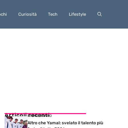
ochi
Curiosità
Tech
Lifestyle
Articoli recenti
PRIMO PIANO
Altro che Yamal: svelato il talento più