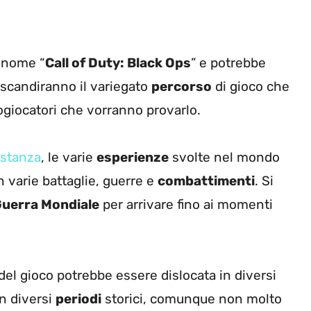
e nome “
Call of Duty: Black Ops
” e potrebbe
 scandiranno il variegato
percorso
di gioco che
ogiocatori che vorranno provarlo.
ostanza
, le varie
esperienze
svolte nel mondo
in varie battaglie, guerre e
combattimenti
. Si
uerra Mondiale
per arrivare fino ai momenti
el gioco potrebbe essere dislocata in diversi
n diversi
periodi
storici, comunque non molto