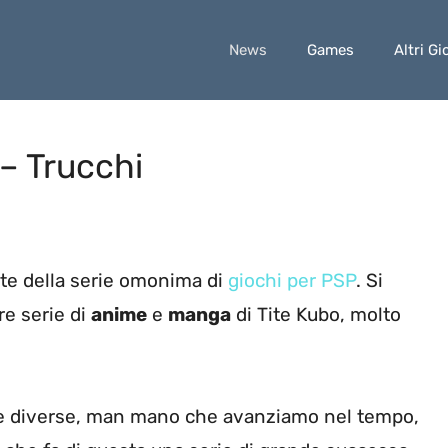
News
Games
Altri Gi
 – Trucchi
rte della serie omonima di
giochi per PSP
. Si
re serie di
anime
e
manga
di Tite Kubo, molto
iche diverse, man mano che avanziamo nel tempo,