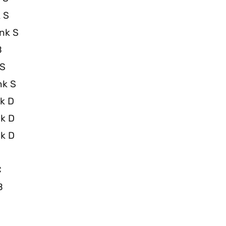
k S
ank S
B
 S
nk S
nk D
nk D
nk D
C
B