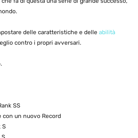
ò che fa di questa una serie di grande successo,
 mondo.
mpostare delle caratteristiche e delle
abilità
glio contro i propri avversari.
.
 Rank SS
de con un nuovo Record
k S
 S