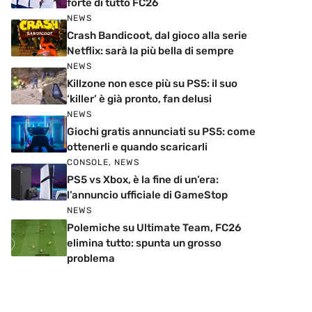
forte di tutto FC26
NEWS
Crash Bandicoot, dal gioco alla serie
Netflix: sarà la più bella di sempre
NEWS
Killzone non esce più su PS5: il suo
‘killer’ è già pronto, fan delusi
NEWS
Giochi gratis annunciati su PS5: come
ottenerli e quando scaricarli
CONSOLE
,
NEWS
PS5 vs Xbox, è la fine di un’era:
l’annuncio ufficiale di GameStop
NEWS
Polemiche su Ultimate Team, FC26
elimina tutto: spunta un grosso
problema