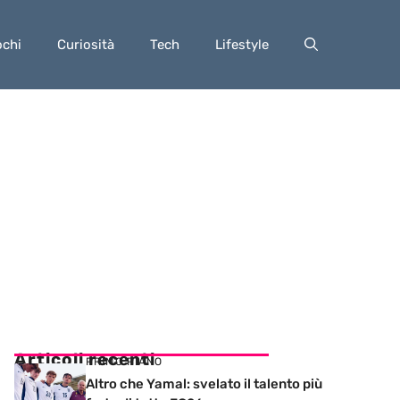
ochi
Curiosità
Tech
Lifestyle
Articoli recenti
PRIMO PIANO
Altro che Yamal: svelato il talento più