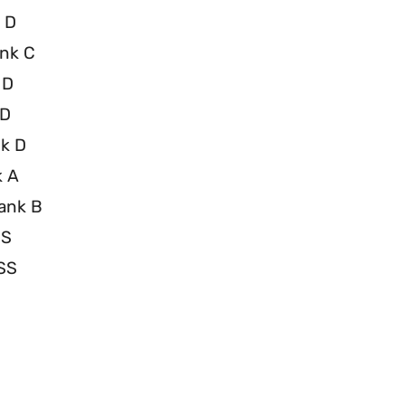
 D
ank C
 D
 D
nk D
k A
ank B
 S
 SS