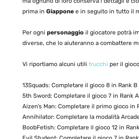
ma ognuno di loro conserva i dettagli e ci
prima in
Giappone
e in seguito in tutto il
Per ogni
personaggio
il giocatore potrà i
diverse, che lo aiuteranno a combattere me
Vi riportiamo alcuni utili
trucchi
per il gioco
13Squads: Completare il gioco 8 in Rank B
5th Sword: Completare il gioco 7 in Rank A
Aizen’s Man: Completare il primo gioco in
Annihilator: Completare la modalità Arca
BoobFetish: Completare il gioco 12 in Ran
Evil Student: Completare il gioco 7 in Rank