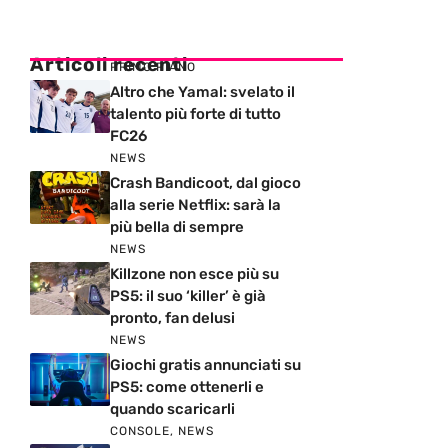
Articoli recenti
PRIMO PIANO
Altro che Yamal: svelato il
talento più forte di tutto
FC26
NEWS
Crash Bandicoot, dal gioco
alla serie Netflix: sarà la
più bella di sempre
NEWS
Killzone non esce più su
PS5: il suo ‘killer’ è già
pronto, fan delusi
NEWS
Giochi gratis annunciati su
PS5: come ottenerli e
quando scaricarli
CONSOLE
,
NEWS