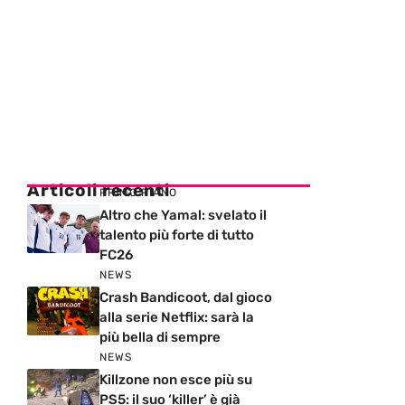
Articoli recenti
PRIMO PIANO
Altro che Yamal: svelato il
talento più forte di tutto
FC26
NEWS
Crash Bandicoot, dal gioco
alla serie Netflix: sarà la
più bella di sempre
NEWS
Killzone non esce più su
PS5: il suo ‘killer’ è già