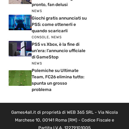
pronto, fan delusi
NEWS
Giochi gratis annunciati su
PS5: come ottenerli e
quando scaricarli
CONSOLE
,
NEWS
PS5 vs Xbox, è la fine di
un’era: l’annuncio ufficiale
di GameStop
NEWS
Polemiche su Ultimate
Team, FC26 elimina tutto:
spunta un grosso
problema
Games4all.it di proprietà di WEB 365 SRL - Via Nicola
Marchese 10, 00141 Roma (RM) - Codice Fiscale e
Partita I.V.A. 12279101005