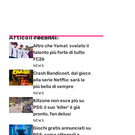
Articoli recenti
PRIMO PIANO
Altro che Yamal: svelato il
talento più forte di tutto
FC26
NEWS
Crash Bandicoot, dal gioco
alla serie Netflix: sarà la
più bella di sempre
NEWS
Killzone non esce più su
PS5: il suo ‘killer’ è già
pronto, fan delusi
NEWS
Giochi gratis annunciati su
PS5: come ottenerli e