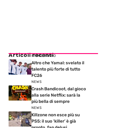
Articoli recenti
PRIMO PIANO
Altro che Yamal: svelato il
talento più forte di tutto
FC26
NEWS
Crash Bandicoot, dal gioco
alla serie Netflix: sarà la
più bella di sempre
NEWS
Killzone non esce più su
PS5: il suo ‘killer’ è già
pronto, fan delusi