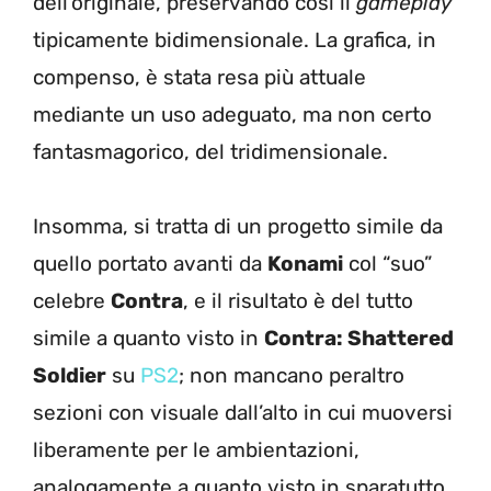
dell’originale, preservando così il
gameplay
tipicamente bidimensionale. La grafica, in
compenso, è stata resa più attuale
mediante un uso adeguato, ma non certo
fantasmagorico, del tridimensionale.
Insomma, si tratta di un progetto simile da
quello portato avanti da
Konami
col “suo”
celebre
Contra
, e il risultato è del tutto
simile a quanto visto in
Contra: Shattered
Soldier
su
PS2
; non mancano peraltro
sezioni con visuale dall’alto in cui muoversi
liberamente per le ambientazioni,
analogamente a quanto visto in sparatutto