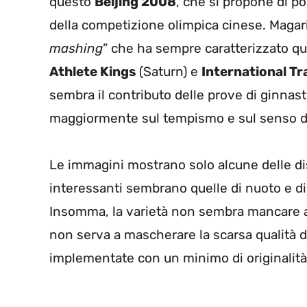
questo
Beijing 2008
, che si propone di po
della competizione olimpica cinese. Magari
mashing
” che ha sempre caratterizzato que
Athlete Kings
(Saturn) e
International Tr
sembra il contributo delle prove di ginnast
maggiormente sul tempismo e sul senso del
Le immagini mostrano solo alcune delle disc
interessanti sembrano quelle di nuoto e di ti
Insomma, la varietà non sembra mancare a 
non serva a mascherare la scarsa qualità 
implementate con un minimo di originalità