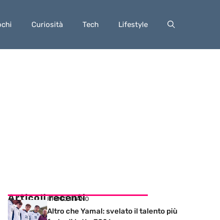
ochi
Curiosità
Tech
Lifestyle
Articoli recenti
PRIMO PIANO
Altro che Yamal: svelato il talento più