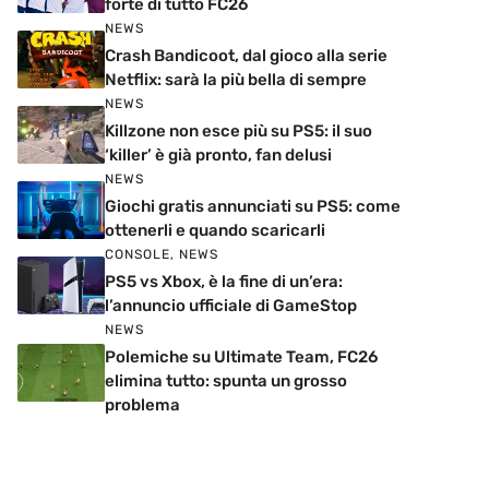
forte di tutto FC26
NEWS
Crash Bandicoot, dal gioco alla serie
Netflix: sarà la più bella di sempre
NEWS
Killzone non esce più su PS5: il suo
‘killer’ è già pronto, fan delusi
NEWS
Giochi gratis annunciati su PS5: come
ottenerli e quando scaricarli
CONSOLE
,
NEWS
PS5 vs Xbox, è la fine di un’era:
l’annuncio ufficiale di GameStop
NEWS
Polemiche su Ultimate Team, FC26
elimina tutto: spunta un grosso
problema