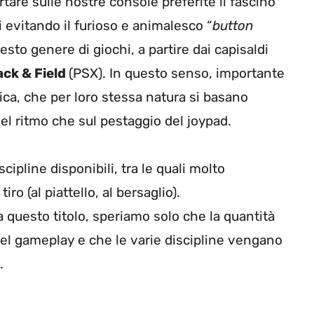
rtare sulle nostre console preferite il fascino
 evitando il furioso e animalesco “
button
sto genere di giochi, a partire dai capisaldi
ack & Field
(PSX). In questo senso, importante
ica, che per loro stessa natura si basano
 ritmo che sul pestaggio del joypad.
ipline disponibili, tra le quali molto
ro (al piattello, al bersaglio).
questo titolo, speriamo solo che la quantità
del gameplay e che le varie discipline vengano
.