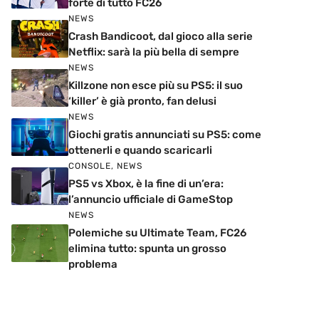
forte di tutto FC26
NEWS
Crash Bandicoot, dal gioco alla serie
Netflix: sarà la più bella di sempre
NEWS
Killzone non esce più su PS5: il suo
‘killer’ è già pronto, fan delusi
NEWS
Giochi gratis annunciati su PS5: come
ottenerli e quando scaricarli
CONSOLE
,
NEWS
PS5 vs Xbox, è la fine di un’era:
l’annuncio ufficiale di GameStop
NEWS
Polemiche su Ultimate Team, FC26
elimina tutto: spunta un grosso
problema