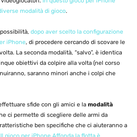
 videogiocatori.
In questo gioco per iPhone
diverse modalità di gioco
.
possibilità,
dopo aver scelto la configurazione
per iPhone
, di procedere cercando di scovare le
olta. La seconda modalità, “salvo”, è identica
nque obiettivi da colpire alla volta (nel corso
minuiranno, saranno minori anche i colpi che
ffettuare sfide con gli amici e la
modalità
che ci permette di scegliere delle armi da
caratteristiche ben specifiche che ci aiuteranno a
.
Il gioco per iPhone Affonda la flotta è