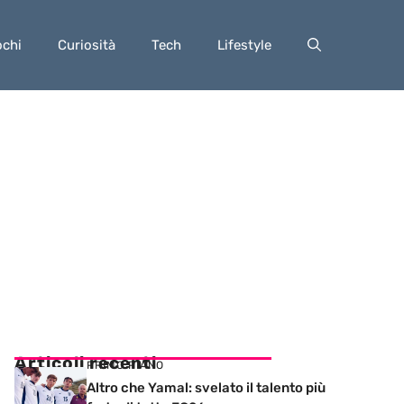
ochi
Curiosità
Tech
Lifestyle
Articoli recenti
PRIMO PIANO
Altro che Yamal: svelato il talento più