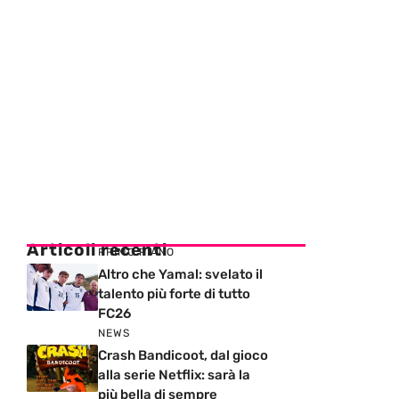
Articoli recenti
PRIMO PIANO
Altro che Yamal: svelato il
talento più forte di tutto
FC26
NEWS
Crash Bandicoot, dal gioco
alla serie Netflix: sarà la
più bella di sempre