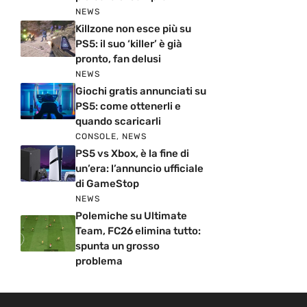
NEWS
Killzone non esce più su
PS5: il suo ‘killer’ è già
pronto, fan delusi
NEWS
Giochi gratis annunciati su
PS5: come ottenerli e
quando scaricarli
CONSOLE
,
NEWS
PS5 vs Xbox, è la fine di
un’era: l’annuncio ufficiale
di GameStop
NEWS
Polemiche su Ultimate
Team, FC26 elimina tutto:
spunta un grosso
problema