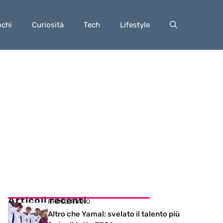
ochi
Curiosità
Tech
Lifestyle
Articoli recenti
PRIMO PIANO
Altro che Yamal: svelato il talento più