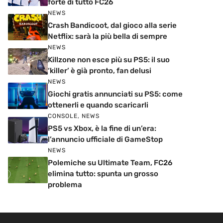
forte di tutto FC26
NEWS
Crash Bandicoot, dal gioco alla serie
Netflix: sarà la più bella di sempre
NEWS
Killzone non esce più su PS5: il suo
‘killer’ è già pronto, fan delusi
NEWS
Giochi gratis annunciati su PS5: come
ottenerli e quando scaricarli
CONSOLE
,
NEWS
PS5 vs Xbox, è la fine di un’era:
l’annuncio ufficiale di GameStop
NEWS
Polemiche su Ultimate Team, FC26
elimina tutto: spunta un grosso
problema