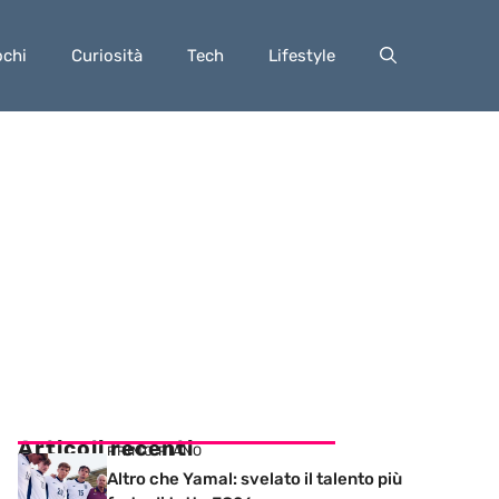
ochi
Curiosità
Tech
Lifestyle
Articoli recenti
PRIMO PIANO
Altro che Yamal: svelato il talento più