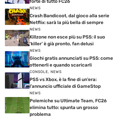
forte di tutto FC26
NEWS
Crash Bandicoot, dal gioco alla serie
Netflix: sarà la più bella di sempre
NEWS
Killzone non esce più su PS5: il suo
‘killer’ è già pronto, fan delusi
NEWS
Giochi gratis annunciati su PS5: come
ottenerli e quando scaricarli
CONSOLE
,
NEWS
PS5 vs Xbox, è la fine di un’era:
l’annuncio ufficiale di GameStop
NEWS
Polemiche su Ultimate Team, FC26
elimina tutto: spunta un grosso
problema