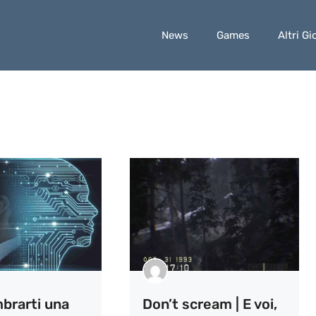
News
Games
Altri Gi
brarti una
Don’t scream | E voi,