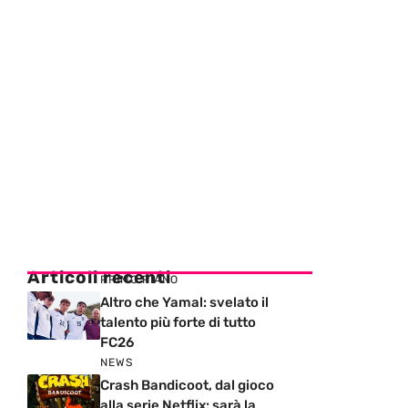
Articoli recenti
PRIMO PIANO
Altro che Yamal: svelato il
talento più forte di tutto
FC26
NEWS
Crash Bandicoot, dal gioco
alla serie Netflix: sarà la