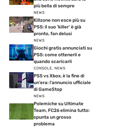
più bella di sempre
NEWS
Killzone non esce più su
PS5: il suo ‘killer’ è già
pronto, fan delusi
NEWS
Giochi gratis annunciati su
PS5: come ottenerli e
quando scaricarli
CONSOLE
,
NEWS
PS5 vs Xbox, è la fine di
un’era: l’annuncio ufficiale
di GameStop
NEWS
Polemiche su Ultimate
Team, FC26 elimina tutto:
spunta un grosso
problema