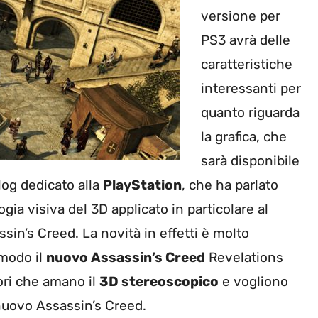
versione per
PS3 avrà delle
caratteristiche
interessanti per
quanto riguarda
la grafica, che
sarà disponibile
blog dedicato alla
PlayStation
, che ha parlato
ogia visiva del 3D applicato in particolare al
sin’s Creed. La novità in effetti è molto
modo il
nuovo Assassin’s Creed
Revelations
ori che amano il
3D stereoscopico
e vogliono
l nuovo Assassin’s Creed.