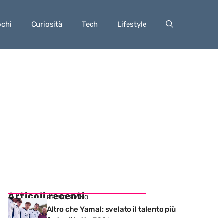
ochi
Curiosità
Tech
Lifestyle
Articoli recenti
PRIMO PIANO
Altro che Yamal: svelato il talento più