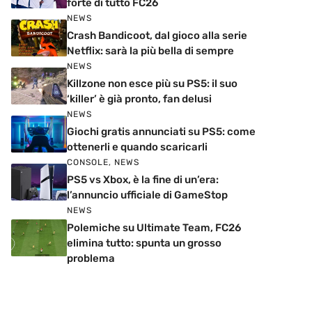
forte di tutto FC26
NEWS
Crash Bandicoot, dal gioco alla serie
Netflix: sarà la più bella di sempre
NEWS
Killzone non esce più su PS5: il suo
‘killer’ è già pronto, fan delusi
NEWS
Giochi gratis annunciati su PS5: come
ottenerli e quando scaricarli
CONSOLE
,
NEWS
PS5 vs Xbox, è la fine di un’era:
l’annuncio ufficiale di GameStop
NEWS
Polemiche su Ultimate Team, FC26
elimina tutto: spunta un grosso
problema