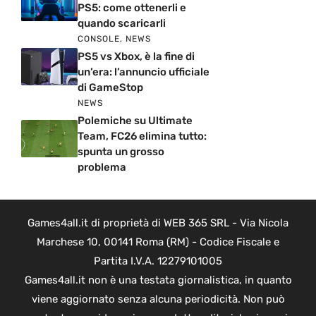
PS5: come ottenerli e
quando scaricarli
CONSOLE
,
NEWS
PS5 vs Xbox, è la fine di
un’era: l’annuncio ufficiale
di GameStop
NEWS
Polemiche su Ultimate
Team, FC26 elimina tutto:
spunta un grosso
problema
Games4all.it di proprietà di WEB 365 SRL - Via Nicola
Marchese 10, 00141 Roma (RM) - Codice Fiscale e
Partita I.V.A. 12279101005
Games4all.it non è una testata giornalistica, in quanto
viene aggiornato senza alcuna periodicità. Non può