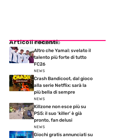
Articoli recenti
PRIMO PIANO
Altro che Yamal: svelato il
talento più forte di tutto
FC26
NEWS
Crash Bandicoot, dal gioco
alla serie Netflix: sarà la
più bella di sempre
NEWS
Killzone non esce più su
PS5: il suo ‘killer’ è già
pronto, fan delusi
NEWS
Giochi gratis annunciati su