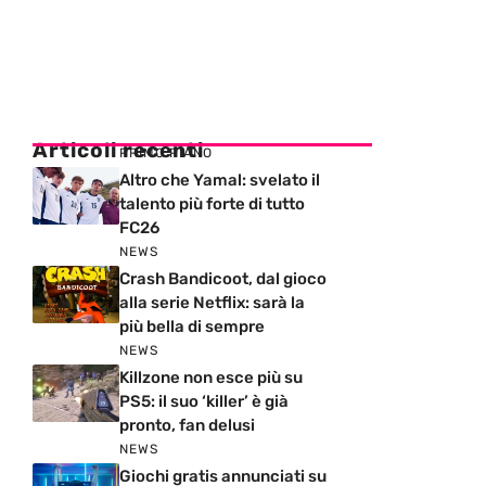
Articoli recenti
PRIMO PIANO
Altro che Yamal: svelato il
talento più forte di tutto
FC26
NEWS
Crash Bandicoot, dal gioco
alla serie Netflix: sarà la
più bella di sempre
NEWS
Killzone non esce più su
PS5: il suo ‘killer’ è già
pronto, fan delusi
NEWS
Giochi gratis annunciati su