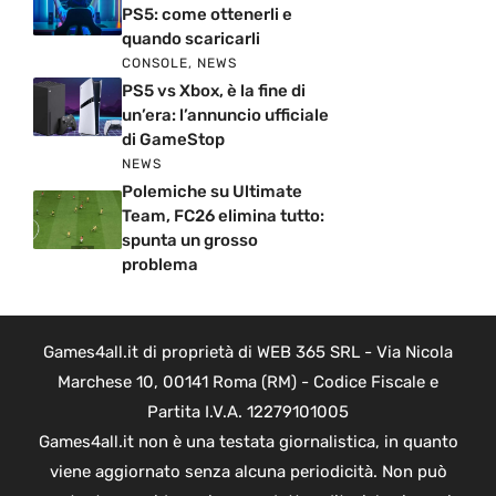
PS5: come ottenerli e
quando scaricarli
CONSOLE
,
NEWS
PS5 vs Xbox, è la fine di
un’era: l’annuncio ufficiale
di GameStop
NEWS
Polemiche su Ultimate
Team, FC26 elimina tutto:
spunta un grosso
problema
Games4all.it di proprietà di WEB 365 SRL - Via Nicola
Marchese 10, 00141 Roma (RM) - Codice Fiscale e
Partita I.V.A. 12279101005
Games4all.it non è una testata giornalistica, in quanto
viene aggiornato senza alcuna periodicità. Non può