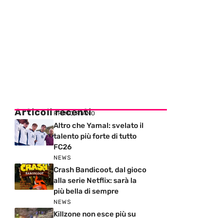
Articoli recenti
PRIMO PIANO
Altro che Yamal: svelato il
talento più forte di tutto
FC26
NEWS
Crash Bandicoot, dal gioco
alla serie Netflix: sarà la
più bella di sempre
NEWS
Killzone non esce più su