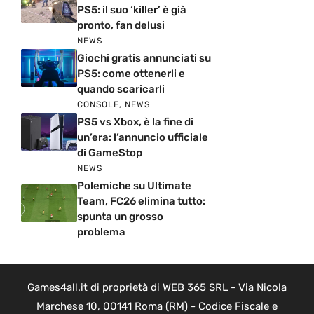
PS5: il suo ‘killer’ è già
pronto, fan delusi
NEWS
Giochi gratis annunciati su
PS5: come ottenerli e
quando scaricarli
CONSOLE
,
NEWS
PS5 vs Xbox, è la fine di
un’era: l’annuncio ufficiale
di GameStop
NEWS
Polemiche su Ultimate
Team, FC26 elimina tutto:
spunta un grosso
problema
Games4all.it di proprietà di WEB 365 SRL - Via Nicola
Marchese 10, 00141 Roma (RM) - Codice Fiscale e