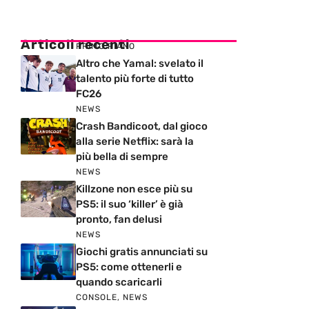
Articoli recenti
PRIMO PIANO
Altro che Yamal: svelato il
talento più forte di tutto
FC26
NEWS
Crash Bandicoot, dal gioco
alla serie Netflix: sarà la
più bella di sempre
NEWS
Killzone non esce più su
PS5: il suo ‘killer’ è già
pronto, fan delusi
NEWS
Giochi gratis annunciati su
PS5: come ottenerli e
quando scaricarli
CONSOLE
,
NEWS