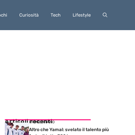
ochi
Curiosità
Tech
Lifestyle
Articoli recenti
PRIMO PIANO
Altro che Yamal: svelato il talento più