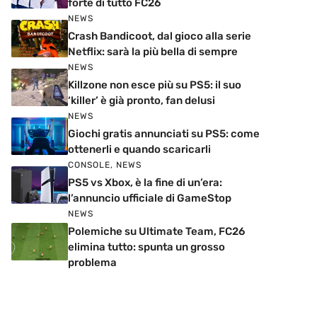
forte di tutto FC26
NEWS
Crash Bandicoot, dal gioco alla serie
Netflix: sarà la più bella di sempre
NEWS
Killzone non esce più su PS5: il suo
‘killer’ è già pronto, fan delusi
NEWS
Giochi gratis annunciati su PS5: come
ottenerli e quando scaricarli
CONSOLE
,
NEWS
PS5 vs Xbox, è la fine di un’era:
l’annuncio ufficiale di GameStop
NEWS
Polemiche su Ultimate Team, FC26
elimina tutto: spunta un grosso
problema