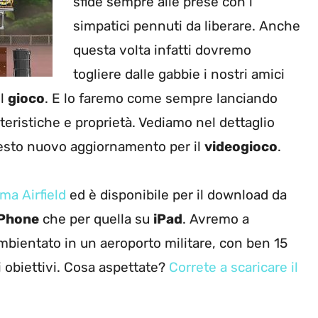
sfide sempre alle prese con i
simpatici pennuti da liberare. Anche
questa volta infatti dovremo
togliere dalle gabbie i nostri amici
el
gioco
. E lo faremo come sempre lanciando
atteristiche e proprietà. Vediamo nel dettaglio
uesto nuovo aggiornamento per il
videogioco
.
ma Airfield
ed è disponibile per il download da
iPhone
che per quella su
iPad
. Avremo a
bientato in un aeroporto militare, con ben 15
ti obiettivi. Cosa aspettate?
Correte a scaricare il
!