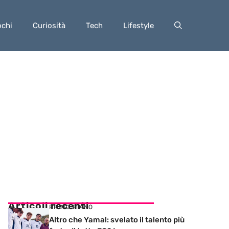
ochi
Curiosità
Tech
Lifestyle
Articoli recenti
PRIMO PIANO
Altro che Yamal: svelato il talento più