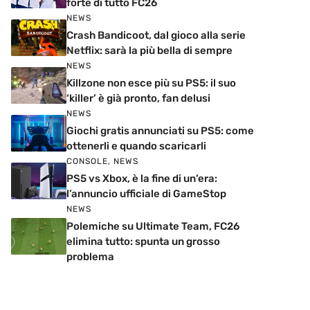
forte di tutto FC26
NEWS
Crash Bandicoot, dal gioco alla serie
Netflix: sarà la più bella di sempre
NEWS
Killzone non esce più su PS5: il suo
‘killer’ è già pronto, fan delusi
NEWS
Giochi gratis annunciati su PS5: come
ottenerli e quando scaricarli
CONSOLE
,
NEWS
PS5 vs Xbox, è la fine di un’era:
l’annuncio ufficiale di GameStop
NEWS
Polemiche su Ultimate Team, FC26
elimina tutto: spunta un grosso
problema