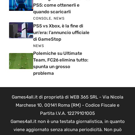
PS5: come ottenerli e
quando scaricarli
CONSOLE
,
NEWS
PS5 vs Xbox, è la fine di
un’era: l’annuncio ufficiale
di GameStop
NEWS
Polemiche su Ultimate
Team, FC26 elimina tutto:
spunta un grosso
problema
Games4all.it di proprietà di WEB 365 SRL - Via Nicola
Marchese 10, 00141 Roma (RM) - Codice Fiscale e
Partita I.V.A. 12279101005
Games4all.it non è una testata giornalistica, in quanto
viene aggiornato senza alcuna periodicità. Non può