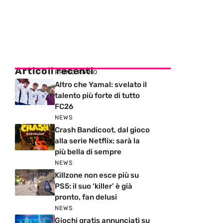
Articoli recenti
PRIMO PIANO
Altro che Yamal: svelato il
talento più forte di tutto
FC26
NEWS
Crash Bandicoot, dal gioco
alla serie Netflix: sarà la
più bella di sempre
NEWS
Killzone non esce più su
PS5: il suo ‘killer’ è già
pronto, fan delusi
NEWS
Giochi gratis annunciati su