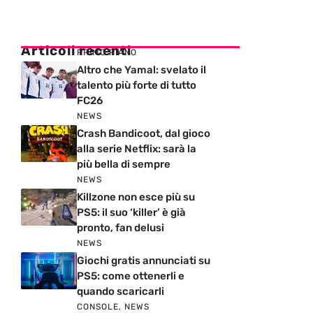
Articoli recenti
PRIMO PIANO
Altro che Yamal: svelato il
talento più forte di tutto
FC26
NEWS
Crash Bandicoot, dal gioco
alla serie Netflix: sarà la
più bella di sempre
NEWS
Killzone non esce più su
PS5: il suo ‘killer’ è già
pronto, fan delusi
NEWS
Giochi gratis annunciati su
PS5: come ottenerli e
quando scaricarli
CONSOLE
,
NEWS