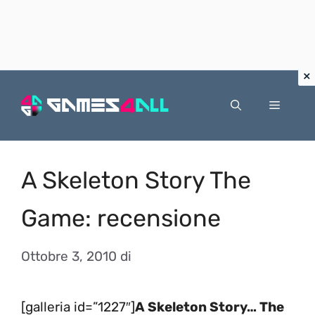
Vai
al
Menu
contenuto
A Skeleton Story The
Game: recensione
Ottobre 3, 2010
di
[galleria id=”1227″]
A Skeleton Story… The