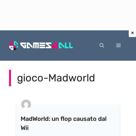
Vai
al
Menu
contenuto
gioco-Madworld
MadWorld: un flop causato dal
Wii