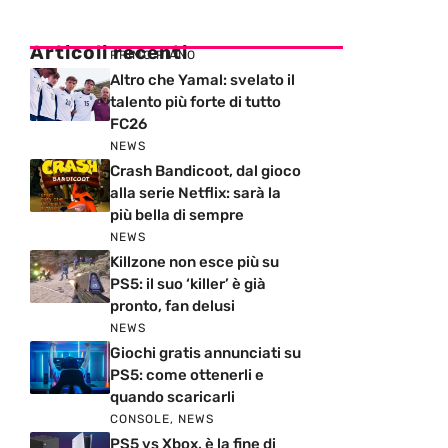
Articoli recenti
PRIMO PIANO
Altro che Yamal: svelato il
talento più forte di tutto
FC26
NEWS
Crash Bandicoot, dal gioco
alla serie Netflix: sarà la
più bella di sempre
NEWS
Killzone non esce più su
PS5: il suo ‘killer’ è già
pronto, fan delusi
NEWS
Giochi gratis annunciati su
PS5: come ottenerli e
quando scaricarli
CONSOLE
,
NEWS
PS5 vs Xbox, è la fine di