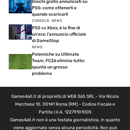
Giochi gratis annunciati su
PS5: come ottenerli e
quando scaricarli
CONSOLE
,
NEWS
PS5 vs Xbox, è la fine di
un’era: l’annuncio ufficiale
di GameStop
NEWS
Polemiche su Ultimate
Team, FC26 elimina tutto:
spunta un grosso
problema
Games4all.it di proprietà di WEB 365 SRL - Via Nicola
Marchese 10, 00141 Roma (RM) - Codice Fiscale e
Partita I.V.A. 12279101005
Games4all.it non è una testata giornalistica, in quanto
viene aggiornato senza alcuna periodicità. Non può