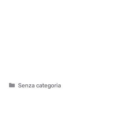
Categorie
Senza categoria