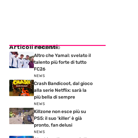
Articoli recenti
PRIMO PIANO
Altro che Yamal: svelato il
talento più forte di tutto
FC26
NEWS
Crash Bandicoot, dal gioco
alla serie Netflix: sarà la
più bella di sempre
NEWS
Killzone non esce più su
PS5: il suo ‘killer’ è già
pronto, fan delusi
NEWS