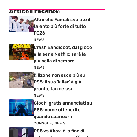
Articoli recenti
PRIMO PIANO
Altro che Yamal: svelato il
talento più forte di tutto
FC26
NEWS
Crash Bandicoot, dal gioco
alla serie Netflix: sarà la
più bella di sempre
NEWS
Killzone non esce più su
PS5: il suo ‘killer’ è già
pronto, fan delusi
NEWS
Giochi gratis annunciati su
PS5: come ottenerli e
quando scaricarli
CONSOLE
,
NEWS
PS5 vs Xbox, è la fine di