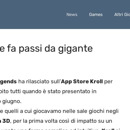
News
Games
Altri Gi
ne fa passi da gigante
egends
ha rilasciato sull’
App Store
Kroll
per
pito tutti quando è stato presentato in
o giugno.
e quelli a cui giocavamo nelle sale giochi negli
a 3D
, per la prima volta così di impatto su un