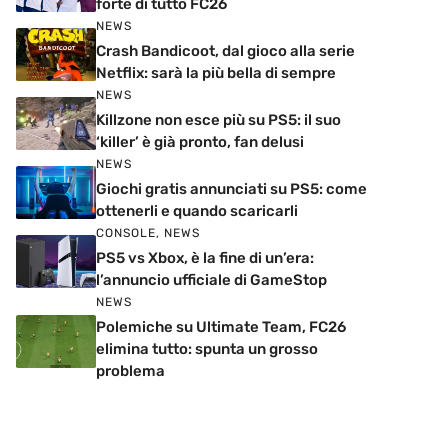
forte di tutto FC26
NEWS
Crash Bandicoot, dal gioco alla serie
Netflix: sarà la più bella di sempre
NEWS
Killzone non esce più su PS5: il suo
‘killer’ è già pronto, fan delusi
NEWS
Giochi gratis annunciati su PS5: come
ottenerli e quando scaricarli
CONSOLE
,
NEWS
PS5 vs Xbox, è la fine di un’era:
l’annuncio ufficiale di GameStop
NEWS
Polemiche su Ultimate Team, FC26
elimina tutto: spunta un grosso
problema