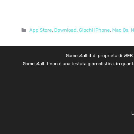
Categorie
App Store
,
Download
,
Giochi iPhone
,
Mac Os
,
N
Games4all.it di proprietà di WEB
Games4all.it non è una testata giornalistica, in quan
L