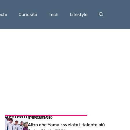
ochi
Curiosità
Tech
Lifestyle
Articoli recenti
PRIMO PIANO
Altro che Yamal: svelato il talento più