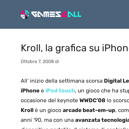
Vai
al
contenuto
Kroll, la grafica su iPho
Ottobre 7, 2008
di
All’ inizio della settimana scorsa
Digital L
iPhone
e
iPod touch
, un gioco che ha stu
occasione del keynote
WWDC’08
lo scors
Kroll
è un gioco
arcade beat-em-up
, com
anni ’90, ma con una
avanzata tecnologi