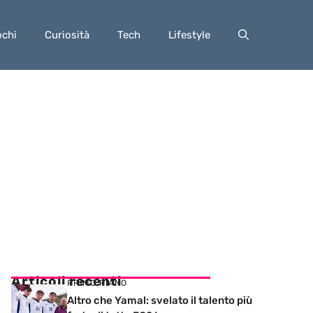
ochi
Curiosità
Tech
Lifestyle
Articoli recenti
PRIMO PIANO
Altro che Yamal: svelato il talento più