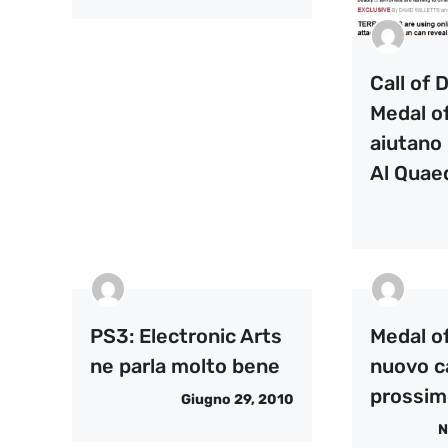
Call of 
Medal o
aiutano i
Al Quae
PS3: Electronic Arts
Medal o
ne parla molto bene
nuovo ca
prossim
Giugno 29, 2010
N