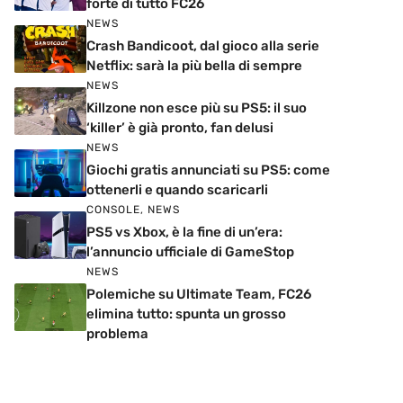
forte di tutto FC26
NEWS
Crash Bandicoot, dal gioco alla serie
Netflix: sarà la più bella di sempre
NEWS
Killzone non esce più su PS5: il suo
‘killer’ è già pronto, fan delusi
NEWS
Giochi gratis annunciati su PS5: come
ottenerli e quando scaricarli
CONSOLE
,
NEWS
PS5 vs Xbox, è la fine di un’era:
l’annuncio ufficiale di GameStop
NEWS
Polemiche su Ultimate Team, FC26
elimina tutto: spunta un grosso
problema