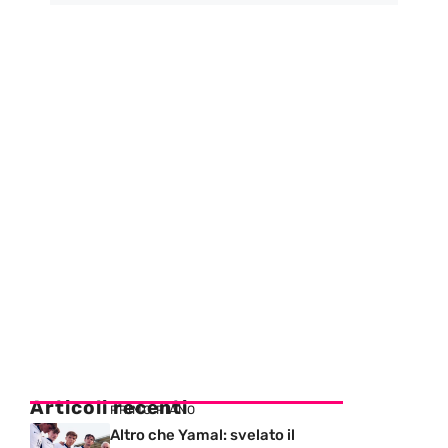
Articoli recenti
PRIMO PIANO
Altro che Yamal: svelato il