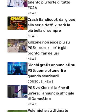
talento più forte di tutto
FC26
NEWS
Crash Bandicoot, dal gioco
alla serie Netflix: sarà la
più bella di sempre
NEWS
Killzone non esce più su
PS5: il suo ‘killer’ è già
pronto, fan delusi
NEWS
Giochi gratis annunciati su
PS5: come ottenerli e
quando scaricarli
CONSOLE
,
NEWS
PS5 vs Xbox, è la fine di
un’era: l’annuncio ufficiale
di GameStop
NEWS
Polemiche su Ultimate