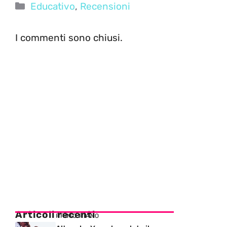
Categorie
Educativo
,
Recensioni
I commenti sono chiusi.
Articoli recenti
PRIMO PIANO