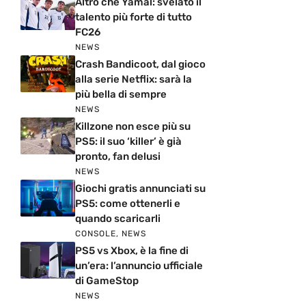
Altro che Yamal: svelato il
talento più forte di tutto
FC26
NEWS
Crash Bandicoot, dal gioco
alla serie Netflix: sarà la
più bella di sempre
NEWS
Killzone non esce più su
PS5: il suo ‘killer’ è già
pronto, fan delusi
NEWS
Giochi gratis annunciati su
PS5: come ottenerli e
quando scaricarli
CONSOLE
,
NEWS
PS5 vs Xbox, è la fine di
un’era: l’annuncio ufficiale
di GameStop
NEWS