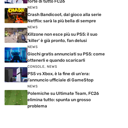
forte di tutto FC26
NEWS
Crash Bandicoot, dal gioco alla serie
Netflix: sarà la più bella di sempre
NEWS
Killzone non esce più su PS5: il suo
‘killer’ è già pronto, fan delusi
NEWS
Giochi gratis annunciati su PS5: come
ottenerli e quando scaricarli
CONSOLE
,
NEWS
PS5 vs Xbox, è la fine di un’era:
l’annuncio ufficiale di GameStop
NEWS
Polemiche su Ultimate Team, FC26
elimina tutto: spunta un grosso
problema