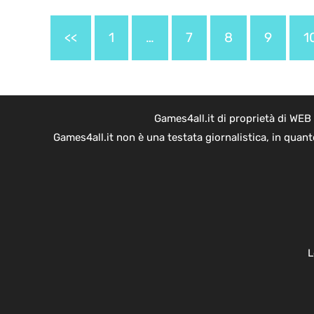
<<
1
…
7
8
9
1
Games4all.it di proprietà di WEB
Games4all.it non è una testata giornalistica, in quan
L