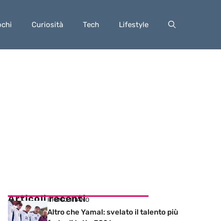
ochi
Curiosità
Tech
Lifestyle
Articoli recenti
PRIMO PIANO
Altro che Yamal: svelato il talento più