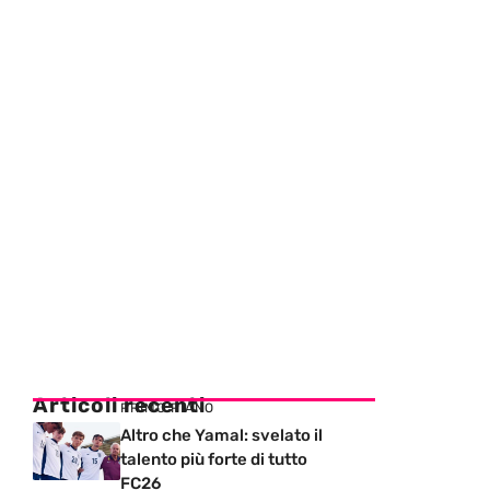
Articoli recenti
PRIMO PIANO
Altro che Yamal: svelato il
talento più forte di tutto
FC26