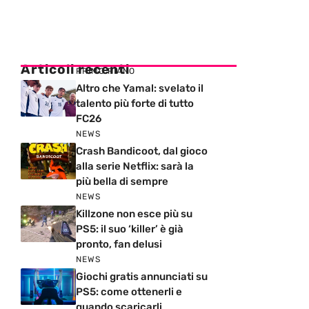
Articoli recenti
PRIMO PIANO
Altro che Yamal: svelato il
talento più forte di tutto
FC26
NEWS
Crash Bandicoot, dal gioco
alla serie Netflix: sarà la
più bella di sempre
NEWS
Killzone non esce più su
PS5: il suo ‘killer’ è già
pronto, fan delusi
NEWS
Giochi gratis annunciati su
PS5: come ottenerli e
quando scaricarli