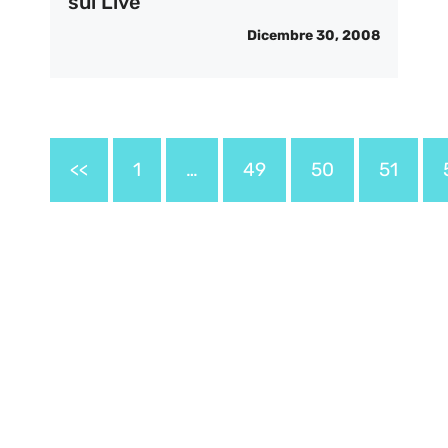
sul Live
Dicembre 30, 2008
<<
1
…
49
50
51