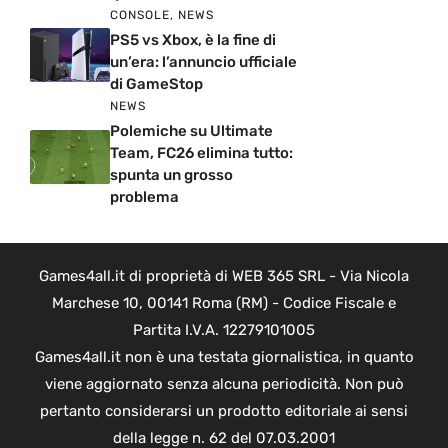
CONSOLE
,
NEWS
PS5 vs Xbox, è la fine di
un’era: l’annuncio ufficiale
di GameStop
NEWS
Polemiche su Ultimate
Team, FC26 elimina tutto:
spunta un grosso
problema
Games4all.it di proprietà di WEB 365 SRL - Via Nicola
Marchese 10, 00141 Roma (RM) - Codice Fiscale e
Partita I.V.A. 12279101005
Games4all.it non è una testata giornalistica, in quanto
viene aggiornato senza alcuna periodicità. Non può
pertanto considerarsi un prodotto editoriale ai sensi
della legge n. 62 del 07.03.2001