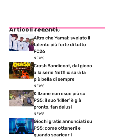
Articoli recenti
PRIMO PIANO
Altro che Yamal: svelato il
talento più forte di tutto
FC26
NEWS
Crash Bandicoot, dal gioco
alla serie Netflix: sarà la
più bella di sempre
NEWS
Killzone non esce più su
PS5: il suo ‘killer’ è già
pronto, fan delusi
NEWS
Giochi gratis annunciati su
PS5: come ottenerli e
quando scaricarli