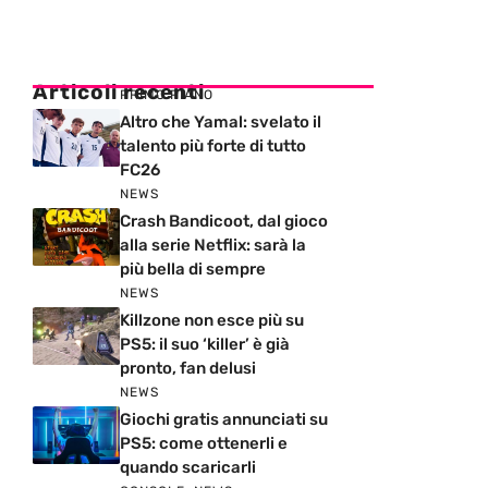
Articoli recenti
PRIMO PIANO
Altro che Yamal: svelato il
talento più forte di tutto
FC26
NEWS
Crash Bandicoot, dal gioco
alla serie Netflix: sarà la
più bella di sempre
NEWS
Killzone non esce più su
PS5: il suo ‘killer’ è già
pronto, fan delusi
NEWS
Giochi gratis annunciati su
PS5: come ottenerli e
quando scaricarli