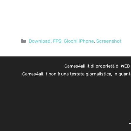
Categorie
Download
,
FPS
,
Giochi iPhone
,
Screenshot
Games4all.it di proprietà di WEB
Games4all.it non è una testata giornalistica, in quan
L