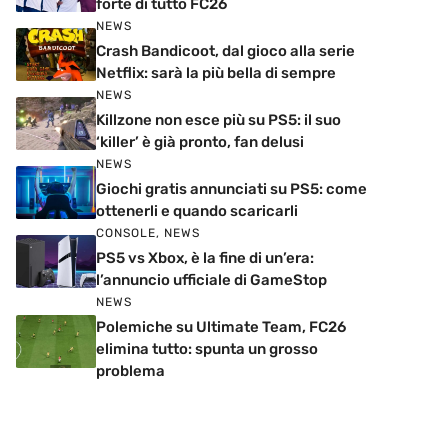
forte di tutto FC26
NEWS
Crash Bandicoot, dal gioco alla serie
Netflix: sarà la più bella di sempre
NEWS
Killzone non esce più su PS5: il suo
‘killer’ è già pronto, fan delusi
NEWS
Giochi gratis annunciati su PS5: come
ottenerli e quando scaricarli
CONSOLE
,
NEWS
PS5 vs Xbox, è la fine di un’era:
l’annuncio ufficiale di GameStop
NEWS
Polemiche su Ultimate Team, FC26
elimina tutto: spunta un grosso
problema