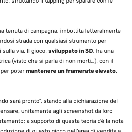
nto, sfruttando il tapping per sparare con le
na tenuta di campagna, imbottita letteralmente
endosi strada con qualsiasi strumento per
sulla via. Il gioco,
sviluppato in 3D
, ha una
rica (visto che si parla di non morti…), con il
 per poter
mantenere un framerate elevato
,
ndo sarà pronto”, stando alla dichiarazione del
 pensare, unitamente agli screenshot da loro
etamento; a supporto di questa teoria c’è la nota
roduzione di questo gioco nell’area di vendita a