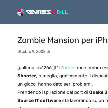
Vai
al
contenuto
Zombie Mansion per iPho
Ottobre 9, 2008
di
[galleria id=”266″]L’
iPhone
non sembra esse
Shooter
, o meglio, graficamente il disposit
un gioco, hanno dato seri problemi.
Prendendo ispirazione dal port di
Quake 3
Source IT software
sta lavorando su un 