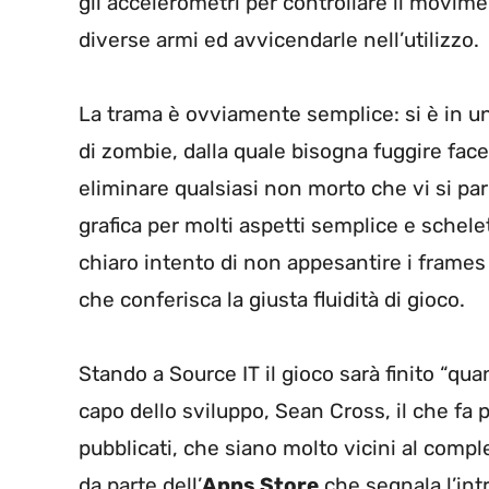
gli accelerometri per controllare il movime
diverse armi ed avvicendarle nell’utilizzo.
La trama è ovviamente semplice: si è in u
di zombie, dalla quale bisogna fuggire fac
eliminare qualsiasi non morto che vi si pari 
grafica per molti aspetti semplice e schelet
chiaro intento di non appesantire i frames
che conferisca la giusta fluidità di gioco.
Stando a Source IT il gioco sarà finito “qua
capo dello sviluppo, Sean Cross, il che fa
pubblicati, che siano molto vicini al compl
da parte dell’
Apps Store
che segnala l’int