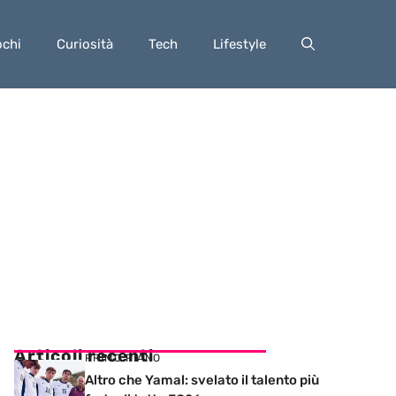
ochi
Curiosità
Tech
Lifestyle
Articoli recenti
PRIMO PIANO
Altro che Yamal: svelato il talento più