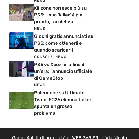
NEWS
Killzone non esce più su
PS5: il suo ‘killer’ è già
pronto, fan delusi
NEWS
Giochi gratis annunciati su
PS5: come ottenerli e
quando scaricarli
CONSOLE
,
NEWS
PS5 vs Xbox, è la fine di
un’era: l’annuncio ufficiale
di GameStop
NEWS
Polemiche su Ultimate
Team, FC26 elimina tutto:
spunta un grosso
problema
Games4all.it di proprietà di WEB 365 SRL - Via Nicola