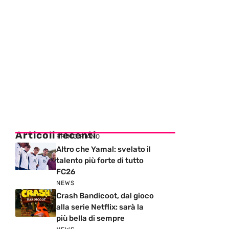
Articoli recenti
PRIMO PIANO
Altro che Yamal: svelato il
talento più forte di tutto
FC26
NEWS
Crash Bandicoot, dal gioco
alla serie Netflix: sarà la
più bella di sempre