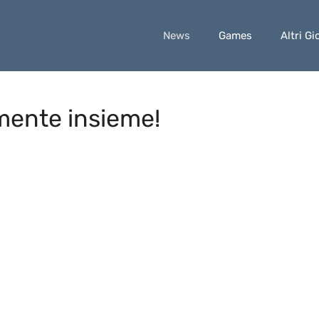
News
Games
Altri Gi
lmente insieme!