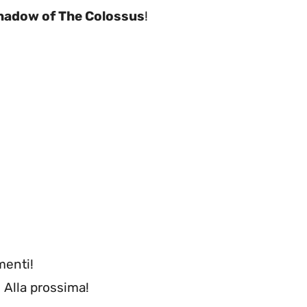
hadow of The Colossus
!
menti!
. Alla prossima!