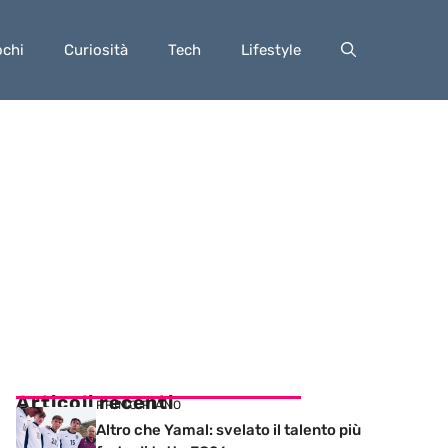
ochi
Curiosità
Tech
Lifestyle
Articoli recenti
PRIMO PIANO
Altro che Yamal: svelato il talento più