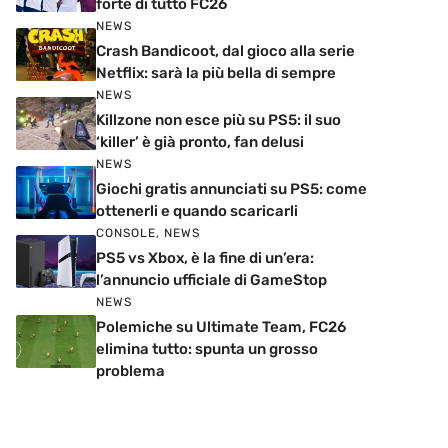
forte di tutto FC26
NEWS
Crash Bandicoot, dal gioco alla serie
Netflix: sarà la più bella di sempre
NEWS
Killzone non esce più su PS5: il suo
‘killer’ è già pronto, fan delusi
NEWS
Giochi gratis annunciati su PS5: come
ottenerli e quando scaricarli
CONSOLE
,
NEWS
PS5 vs Xbox, è la fine di un’era:
l’annuncio ufficiale di GameStop
NEWS
Polemiche su Ultimate Team, FC26
elimina tutto: spunta un grosso
problema