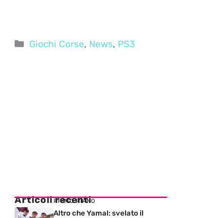
Categorie
Giochi Corse
,
News
,
PS3
Articoli recenti
PRIMO PIANO
Altro che Yamal: svelato il