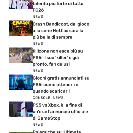
talento più forte di tutto
FC26
NEWS
Crash Bandicoot, dal gioco
alla serie Netflix: sarà la
più bella di sempre
NEWS
Killzone non esce più su
PS5: il suo ‘killer’ è già
pronto, fan delusi
NEWS
Giochi gratis annunciati su
PS5: come ottenerli e
quando scaricarli
CONSOLE
,
NEWS
PS5 vs Xbox, è la fine di
un’era: l’annuncio ufficiale
di GameStop
NEWS
Polemiche su Ultimate