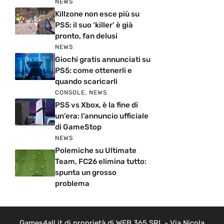
NEWS
Killzone non esce più su
PS5: il suo ‘killer’ è già
pronto, fan delusi
NEWS
Giochi gratis annunciati su
PS5: come ottenerli e
quando scaricarli
CONSOLE
,
NEWS
PS5 vs Xbox, è la fine di
un’era: l’annuncio ufficiale
di GameStop
NEWS
Polemiche su Ultimate
Team, FC26 elimina tutto:
spunta un grosso
problema
Games4all.it di proprietà di WEB 365 SRL - Via Nicola