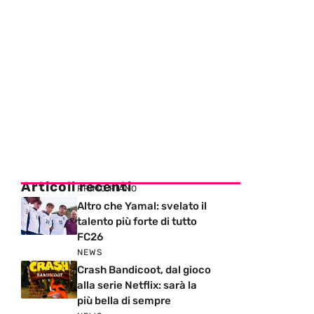
Articoli recenti
PRIMO PIANO
Altro che Yamal: svelato il
talento più forte di tutto
FC26
NEWS
Crash Bandicoot, dal gioco
alla serie Netflix: sarà la
più bella di sempre